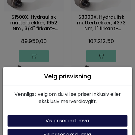
S1500X, Hydraulisk
S3000X, Hydraulisk
muttertrekker, 1952
muttertrekker, 4373
Nm , 3/4" firkant-
Nm, 1" firkant-
drivtapp
drivtapp
89.950,00
107.212,50
Velg prisvisning
Vennligst velg om du vil se priser inklusiv eller
eksklusiv merverdiavgift.
S6000X, Hydraulisk
S11000X, Hydraulisk
Vis priser inkl. mva.
muttertrekker, 8338
muttertrekker, 15 151
Nm, 1 1/2" firkant-
Nm, 1 1/2" firkant-
drivtapp
drivtapp
Vis priser ekskl. mva.