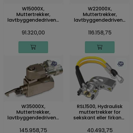
W15000X,
W22000X,
Muttertrekker,
Muttertrekker,
lavtbyggendedrivenh
lavtbyggendedrivenh
et, 20 785 Nm
et, 30 506 Nm
91.320,00
116.158,75
W35000X,
RSL1500, Hydraulisk
Muttertrekker,
muttertrekker for
lavtbyggendedrivenh
sekskant eller firkant-
et, 47 454 Nm
drivtapp, 1909 Nm
145.958,75
40.493,75