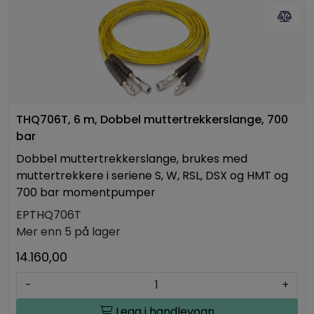
THQ706T, 6 m, Dobbel muttertrekkerslange, 700
bar
Dobbel muttertrekkerslange, brukes med
muttertrekkere i seriene S, W, RSL, DSX og HMT og
700 bar momentpumper
EPTHQ706T
Mer enn 5 på lager
14.160,00
-
+
Legg i handlevogn