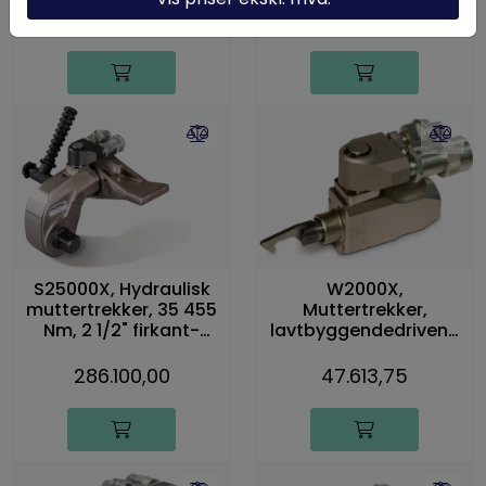
145.722,50
205.462,50
S25000X, Hydraulisk
W2000X,
muttertrekker, 35 455
Muttertrekker,
Nm, 2 1/2" firkant-
lavtbyggendedrivenh
drivtapp
et, 2 766 Nm
286.100,00
47.613,75