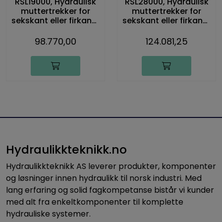
RSL19000, Hydraulisk
RSL28000, Hydraulisk
muttertrekker for
muttertrekker for
sekskant eller firkant-
sekskant eller firkant-
drivtapp, 25.547 Nm
drivtapp, 37.965 Nm
98.770,00
124.081,25
Hydraulikkteknikk.no
Hydraulikkteknikk AS leverer produkter, komponenter
og løsninger innen hydraulikk til norsk industri. Med
lang erfaring og solid fagkompetanse bistår vi kunder
med alt fra enkeltkomponenter til komplette
hydrauliske systemer.