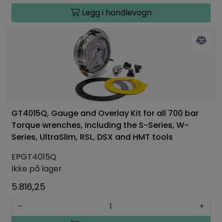
Legg i handlevogn
GT4015Q, Gauge and Overlay Kit for all 700 bar
Torque wrenches, including the S-Series, W-
Series, UltraSlim, RSL, DSX and HMT tools
EPGT4015Q
Ikke på lager
5.816,25
-
+