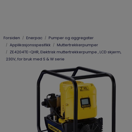
Skip to main content
Elpress
Forsiden
Enerpac
Pumper og aggregater
Enerpac
Applikasjonsspesifikk
Muttertrekkerpumper
ZE4204TE-QHR, Elektrisk muttertrekkerpumpe , LCD skjerm,
Hydraulikk
230V, for bruk med S & W serie
Dynaset
Vinsjer
Vis priser
inkl. mva.