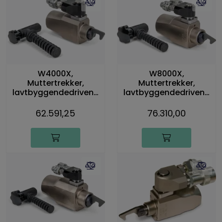
W4000X,
W8000X,
Muttertrekker,
Muttertrekker,
lavtbyggendedrivenh
lavtbyggendedrivenh
et, 5 661 Nm
et, 11 484 Nm
62.591,25
76.310,00