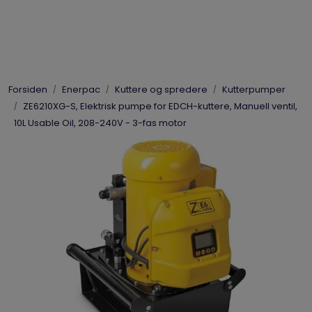
Skip to main content
Elpress
Forsiden
Enerpac
Kuttere og spredere
Kutterpumper
Enerpac
ZE6210XG-S, Elektrisk pumpe for EDCH-kuttere, Manuell ventil,
10L Usable Oil, 208-240V - 3-fas motor
Hydraulikk
Dynaset
Vinsjer
Vis priser
inkl. mva.