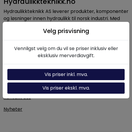
Hydraulikkteknikk.no
Hydraulikkteknikk AS leverer produkter, komponenter
og løsninger innen hydraulikk til norsk industri. Med
lang erfaring og solid fagkompetanse bistår vi kunder
Velg prisvisning
med alt fra enkeltkomponenter til komplette
hydrauliske systemer.
Vennligst velg om du vil se priser inklusiv eller
eksklusiv merverdiavgift.
Nyttige linker
Hydraulikk-kalkulator
Vis priser inkl. mva.
Om oss
Vis priser ekskl. mva.
Kontakt oss
Nyheter