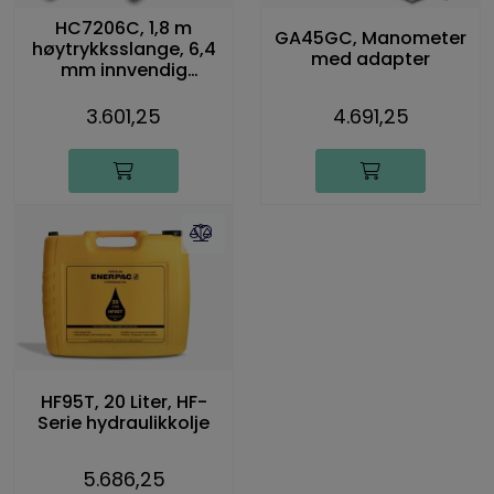
HC7206C, 1,8 m
GA45GC, Manometer
høytrykksslange, 6,4
med adapter
mm innvendig
diameter
3.601,25
4.691,25
HF95T, 20 Liter, HF-
Serie hydraulikkolje
5.686,25