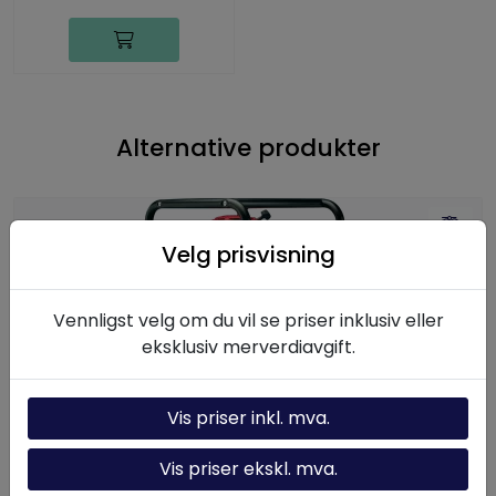
Alternative produkter
Velg prisvisning
Vennligst velg om du vil se priser inklusiv eller
eksklusiv merverdiavgift.
Vis priser inkl. mva.
ZG5320MX-R, to-trinns, bensindrevet pumpe, 3/3
manuell ventil, 20L nyttevolum, 4,1 kW Honda-
Vis priser ekskl. mva.
motor