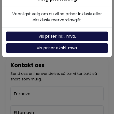
Hydraulikk-kalkulator
Vennligst velg om du vil se priser inklusiv eller
Om oss
eksklusiv merverdiavgift.
Kontakt oss
Vis priser inkl. mva.
Nyheter
Vis priser ekskl. mva.
Kontakt oss
Send oss en henvendelse, så tar vi kontakt så
snart som mulig.
Fornavn
Etternavn