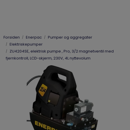
Skip to main content
Elpress
Forsiden
Enerpac
Pumper og aggregater
Enerpac
Elektriskepumper
ZU4204SE, elektrisk pumpe , Pro, 3/2 magnetventil med
Hydraulikk
fjernkontroll, LCD-skjerm, 230V, 4L nyttevolum
Dynaset
Vinsjer
Vis priser
inkl. mva.