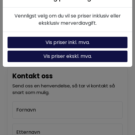
Hydraulikk-kalkulator
Vennligst velg om du vil se priser inklusiv eller
Om oss
eksklusiv merverdiavgift.
Kontakt oss
Vis priser inkl. mva.
Nyheter
Vis priser ekskl. mva.
Kontakt oss
Send oss en henvendelse, så tar vi kontakt så
snart som mulig.
Fornavn
Etternavn