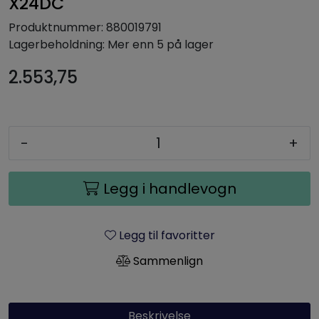
X24DC
Produktnummer:
880019791
Lagerbeholdning:
Mer enn 5 på lager
2.553,75
-
+
Legg i handlevogn
Legg til favoritter
Sammenlign
Beskrivelse