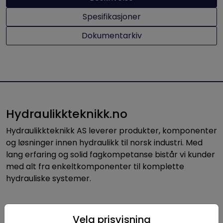
Spesifikasjoner
Dokumentarkiv
Hydraulikkteknikk.no
Hydraulikkteknikk AS leverer produkter, komponenter
og løsninger innen hydraulikk til norsk industri. Med
lang erfaring og solid fagkompetanse bistår vi kunder
med alt fra enkeltkomponenter til komplette
hydrauliske systemer.
Nyttige linker
Velg prisvisning