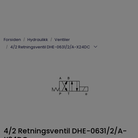
Skip to main content
Elpress
Forsiden
Hydraulikk
Ventiler
Enerpac
4/2 Retningsventil DHE-0631/2/A-X24DC
Hydraulikk
Dynaset
Vinsjer
Vis priser
inkl. mva.
4/2 Retningsventil DHE-0631/2/A-