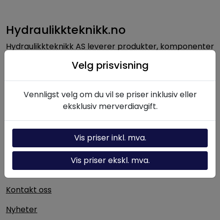
Hydraulikkteknikk.no
Hydraulikkteknikk AS leverer produkter, komponenter
og løsninger innen hydraulikk til norsk industri. Med
Velg prisvisning
lang erfaring og solid fagkompetanse bistår vi kunder
med alt fra enkeltkomponenter til komplette
hydrauliske systemer.
Vennligst velg om du vil se priser inklusiv eller
eksklusiv merverdiavgift.
Nyttige linker
Vis priser inkl. mva.
Hydraulikk-kalkulator
Vis priser ekskl. mva.
Om oss
Kontakt oss
Nyheter