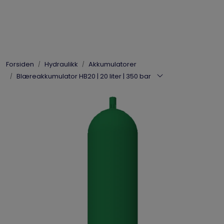
Skip to main content
Elpress
Forsiden
Hydraulikk
Akkumulatorer
Enerpac
Blæreakkumulator HB20 | 20 liter | 350 bar
Hydraulikk
Dynaset
Vinsjer
Vis priser
inkl. mva.