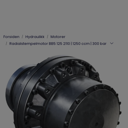
Skip to main content
Elpress
Forsiden
Hydraulikk
Motorer
Enerpac
Radialstempelmotor BB5 125 2110 | 1250 ccm | 300 bar
Hydraulikk
Dynaset
Vinsjer
Vis priser
inkl. mva.