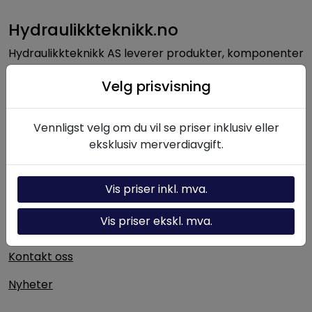
Hydraulikkteknikk.no
Hydraulikkteknikk AS leverer produkter, komponenter
og løsninger innen hydraulikk til norsk industri. Med
Velg prisvisning
lang erfaring og solid fagkompetanse bistår vi kunder
med alt fra enkeltkomponenter til komplette
hydrauliske systemer.
Vennligst velg om du vil se priser inklusiv eller
eksklusiv merverdiavgift.
Nyttige linker
Vis priser inkl. mva.
Hydraulikk-kalkulator
Vis priser ekskl. mva.
Om oss
Kontakt oss
Nyheter