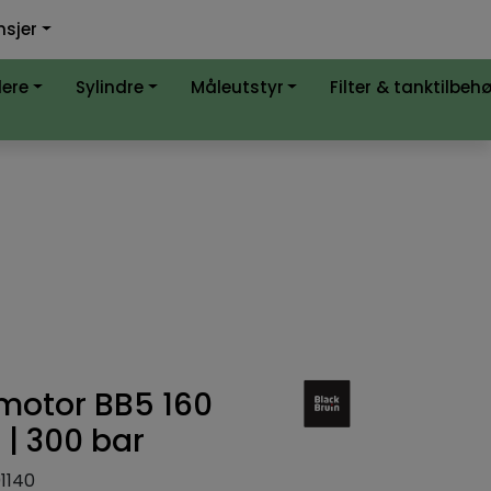
0
0
nsjer
nlign
Infosenter
Favoritter
Logg inn
lere
Sylindre
Måleutstyr
Filter & tanktilbeh
motor BB5 160
 | 300 bar
1140