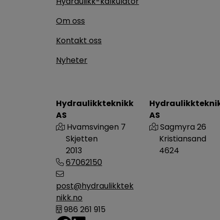
Hydraulikk-kalkulator
Om oss
Kontakt oss
Nyheter
Hydraulikkteknikk
Hydraulikktekni
AS
AS
Hvamsvingen 7
Sagmyra 26
Skjetten
Kristiansand
2013
4624
67062150
post@hydraulikktek
nikk.no
986 261 915