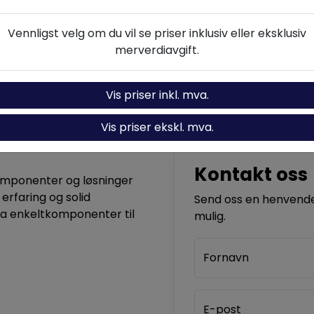
Vennligst velg om du vil se priser inklusiv eller eksklusiv
Spesifikasjoner
Ytelseskalkulator
merverdiavgift.
Vis priser inkl. mva.
Vis priser ekskl. mva.
Kontakt oss
komponenter og løsninger
 erfaring og solid
Send oss en henvendel
ra enkeltkomponenter til
mulig.
Fornavn
E-post