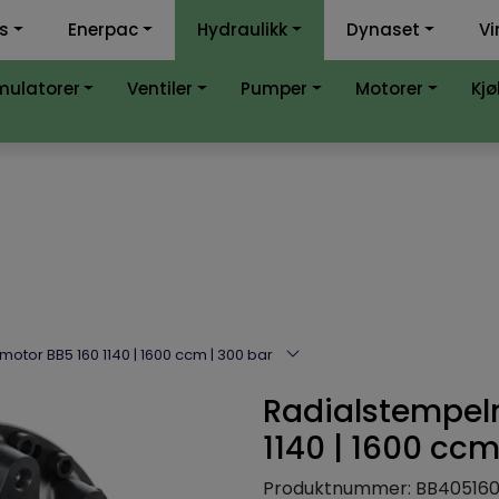
ss
Enerpac
Hydraulikk
Dynaset
Vi
k-kalkulator
Samme
mulatorer
Ventiler
Pumper
Motorer
Kjø
otor BB5 160 1140 | 1600 ccm | 300 bar
Radialstempel
1140 | 1600 ccm
Produktnummer:
BB405160