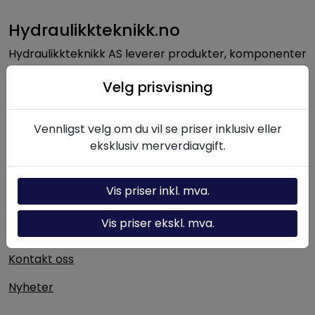
Hydraulikkteknikk.no
Hydraulikkteknikk AS leverer produkter, komponenter
og løsninger innen hydraulikk til norsk industri. Med
Velg prisvisning
lang erfaring og solid fagkompetanse bistår vi kunder
med alt fra enkeltkomponenter til komplette
hydrauliske systemer.
Vennligst velg om du vil se priser inklusiv eller
eksklusiv merverdiavgift.
Nyttige linker
Vis priser inkl. mva.
Hydraulikk-kalkulator
Vis priser ekskl. mva.
Om oss
Kontakt oss
Nyheter