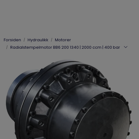
Skip to main content
Elpress
Forsiden
Hydraulikk
Motorer
Enerpac
Radialstempelmotor BB6 200 1340 | 2000 ccm | 400 bar
Hydraulikk
Dynaset
Vinsjer
Vis priser
inkl. mva.