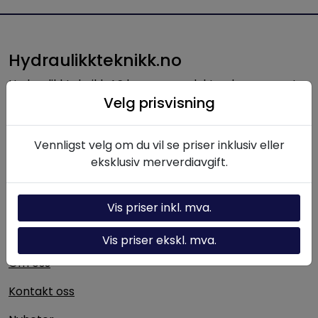
Hydraulikkteknikk.no
Hydraulikkteknikk AS leverer produkter, komponenter
Velg prisvisning
og løsninger innen hydraulikk til norsk industri. Med
lang erfaring og solid fagkompetanse bistår vi kunder
med alt fra enkeltkomponenter til komplette
Vennligst velg om du vil se priser inklusiv eller
hydrauliske systemer.
eksklusiv merverdiavgift.
Nyttige linker
Vis priser inkl. mva.
Hydraulikk-kalkulator
Vis priser ekskl. mva.
Om oss
Kontakt oss