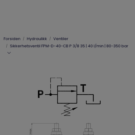
Skip to main content
Elpress
Forsiden
Hydraulikk
Ventiler
Enerpac
Sikkerhetsventil FPM-D-40-CB P 3/8 35 | 40 l/min | 80-350 bar
Hydraulikk
Dynaset
Vinsjer
Vis priser
inkl. mva.