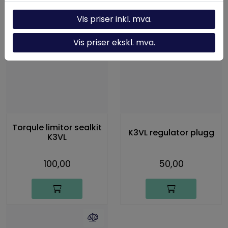
Vis priser inkl. mva.
Vis priser ekskl. mva.
Torqule limitor sealkit
K3VL regulator plugg
K3VL
100,00
50,00