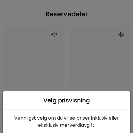
Reservedeler
Regulator sealkit
Sealkit K3VL112/140/B
Velg prisvisning
K3VL112/140/200/B
1.066,25
145,00
Vennligst velg om du vil se priser inklusiv eller
eksklusiv merverdiavgift.