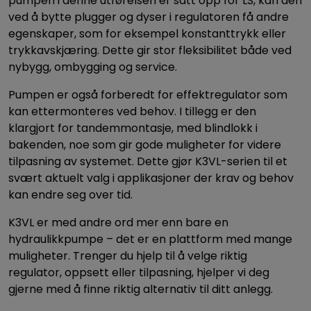
pumpen i denne utførelsen er satt opp for LS, kan den
ved å bytte plugger og dyser i regulatoren få andre
egenskaper, som for eksempel konstanttrykk eller
trykkavskjæring. Dette gir stor fleksibilitet både ved
nybygg, ombygging og service.
Pumpen er også forberedt for effektregulator som
kan ettermonteres ved behov. I tillegg er den
klargjort for tandemmontasje, med blindlokk i
bakenden, noe som gir gode muligheter for videre
tilpasning av systemet. Dette gjør K3VL-serien til et
svært aktuelt valg i applikasjoner der krav og behov
kan endre seg over tid.
K3VL er med andre ord mer enn bare en
hydraulikkpumpe – det er en plattform med mange
muligheter. Trenger du hjelp til å velge riktig
regulator, oppsett eller tilpasning, hjelper vi deg
gjerne med å finne riktig alternativ til ditt anlegg.