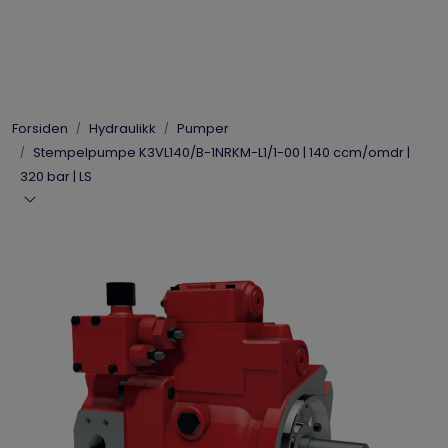
Skip to main content
Elpress
Forsiden
Hydraulikk
Pumper
Enerpac
Stempelpumpe K3VL140/B-1NRKM-L1/1-00 | 140 ccm/omdr |
320 bar | LS
Hydraulikk
Dynaset
Vinsjer
Vis priser
inkl. mva.