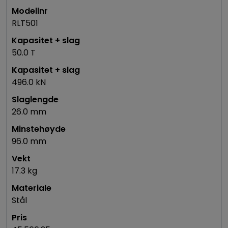
RLT501
50.0 T
496.0 kN
26.0 mm
96.0 mm
17.3 kg
Stål