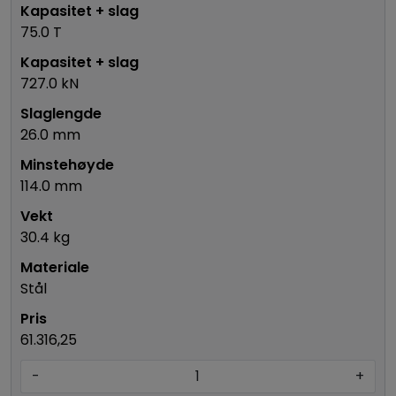
75.0 T
727.0 kN
26.0 mm
114.0 mm
30.4 kg
Stål
61.316,25
-
+