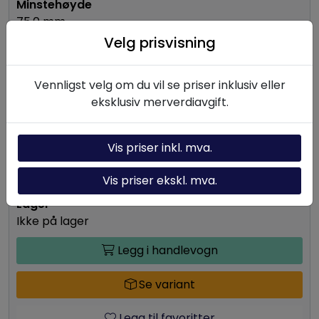
75.0 mm
Velg prisvisning
7.6 kg
Vennligst velg om du vil se priser inklusiv eller
eksklusiv merverdiavgift.
Stål
26.538,75
Vis priser inkl. mva.
-
+
Vis priser ekskl. mva.
Ikke på lager
Legg i handlevogn
Se variant
Legg til favoritter