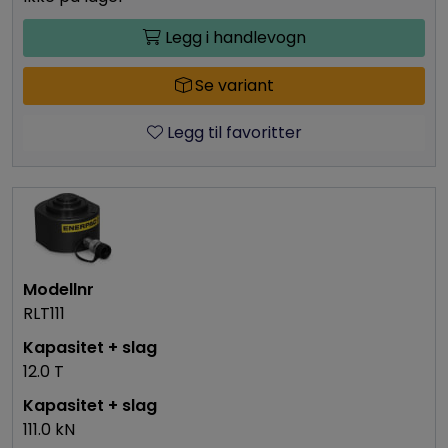
Legg i handlevogn
Se variant
Legg til favoritter
RLT111
12.0 T
111.0 kN