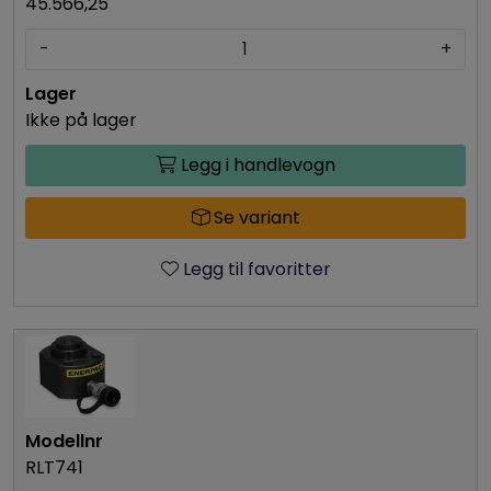
45.566,25
-
+
Ikke på lager
Legg i handlevogn
Se variant
Legg til favoritter
RLT741