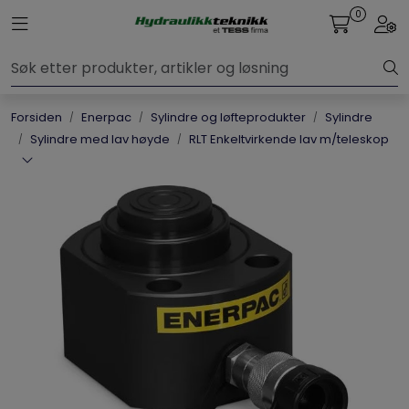
Skip to main content
0
Toggle navigation
Togg
Elpress
Forsiden
Enerpac
Sylindre og løfteprodukter
Sylindre
Enerpac
Sylindre med lav høyde
RLT Enkeltvirkende lav m/teleskop
Hydraulikk
Dynaset
Vinsjer
Vis priser
inkl. mva.