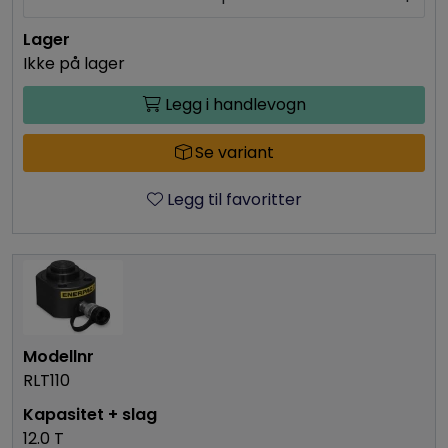
Ikke på lager
Legg i handlevogn
Se variant
Legg til favoritter
RLT110
12.0 T