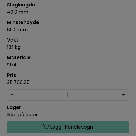
40.0 mm
89.0 mm
13.1 kg
Stål
35.706,25
-
+
Ikke på lager
Legg i handlevogn