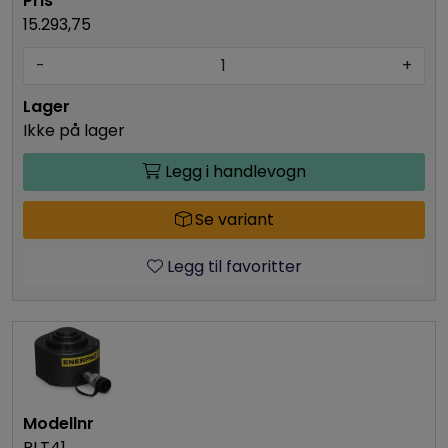
15.293,75
-
+
Ikke på lager
Legg i handlevogn
Se variant
Legg til favoritter
RLT41