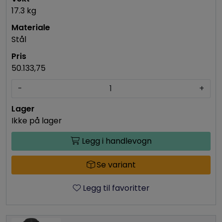
17.3 kg
Stål
50.133,75
-
+
Ikke på lager
Legg i handlevogn
Se variant
Legg til favoritter