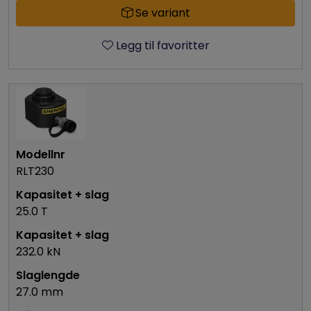
Se variant
Legg til favoritter
RLT230
25.0 T
232.0 kN
27.0 mm