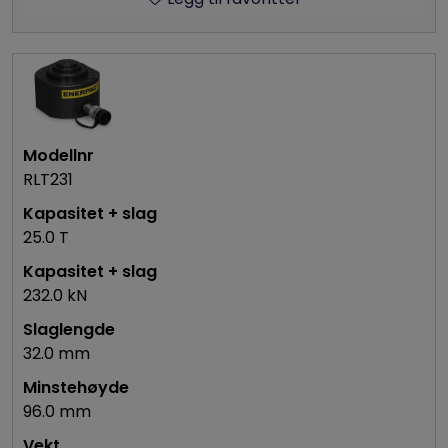
RLT231
25.0 T
232.0 kN
32.0 mm
96.0 mm