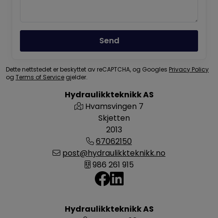
Send
Dette nettstedet er beskyttet av reCAPTCHA, og Googles
Privacy Policy
og
Terms of Service
gjelder.
Hydraulikkteknikk AS
Hvamsvingen 7
Skjetten
2013
67062150
post@hydraulikkteknikk.no
986 261 915
Hydraulikkteknikk AS