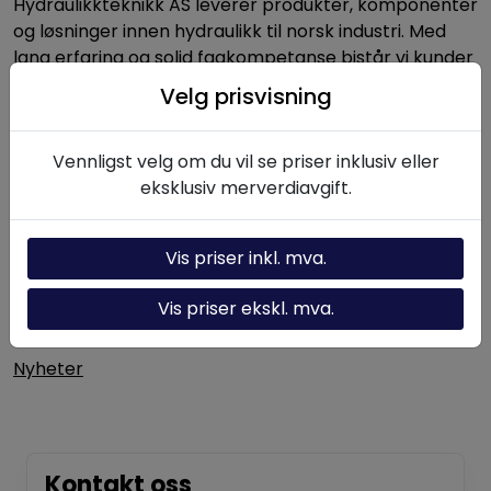
Hydraulikkteknikk AS leverer produkter, komponenter
og løsninger innen hydraulikk til norsk industri. Med
lang erfaring og solid fagkompetanse bistår vi kunder
med alt fra enkeltkomponenter til komplette
Velg prisvisning
hydrauliske systemer.
Vennligst velg om du vil se priser inklusiv eller
eksklusiv merverdiavgift.
Nyttige linker
Hydraulikk-kalkulator
Vis priser inkl. mva.
Om oss
Vis priser ekskl. mva.
Kontakt oss
Nyheter
Kontakt oss