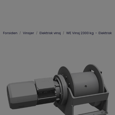
Skip to main content
Elpress
Forsiden
Vinsjer
Elektrisk vinsj
WE Vinsj 2300 kg - Elektrisk
Enerpac
Hydraulikk
Dynaset
Vinsjer
Vis priser
inkl. mva.