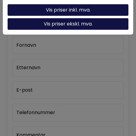
Vis priser inkl. mva.
Kontakt oss
Send oss en henvendelse, så tar vi kontakt så
Vis priser ekskl. mva.
snart som mulig.
Fornavn
Etternavn
E-post
Telefonnummer
Kommentar