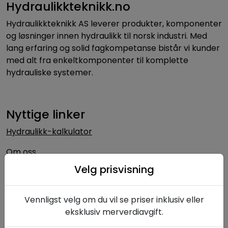
Hydraulikkteknikk.no
Hydraulikkteknikk AS leverer produkter, komponenter
og løsninger innen hydraulikk til norsk industri. Med
lang erfaring og solid fagkompetanse bistår vi kunder
med alt fra enkeltkomponenter til komplette
hydrauliske systemer.
Nyttige linker
Hydraulikk-kalkulator
Om oss
Velg prisvisning
Kontakt oss
Nyheter
Vennligst velg om du vil se priser inklusiv eller
eksklusiv merverdiavgift.