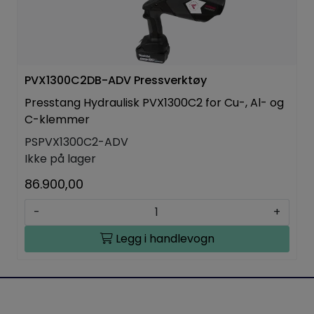
PVX1300C2DB-ADV Pressverktøy
Presstang Hydraulisk PVX1300C2 for Cu-, Al- og
C-klemmer
PSPVX1300C2-ADV
Ikke på lager
86.900,00
-
+
Legg i handlevogn