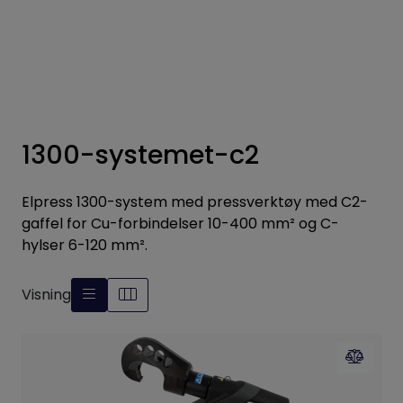
Skip to main content
Elpress
Enerpac
1300-systemet-c2
Hydraulikk
Elpress 1300-system med pressverktøy med C2-
Dynaset
gaffel for Cu-forbindelser 10-400 mm² og C-
hylser 6-120 mm².
Vinsjer
Visning
Vis priser
inkl. mva.